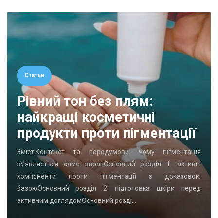
Статьи
Рівний тон без плям:
найкращі косметичні
продукти проти пігментації
Зміст:Контекст та передумови: чому пігментація
з\’являється саме заразОсновний розділ 1: активні
компоненти проти пігментації з доказовою
базоюОсновний розділ 2: підготовка шкіри перед
активним доглядомОсновний розді…