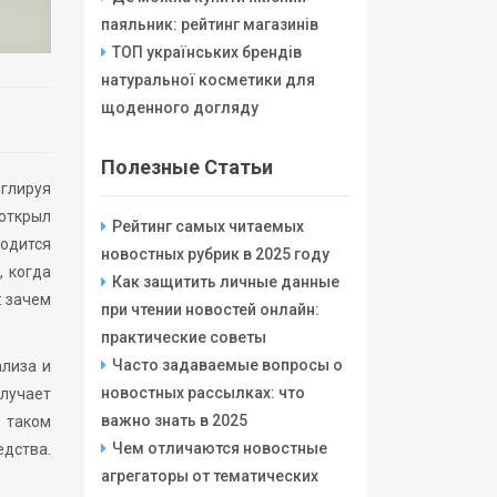
паяльник: рейтинг магазинів
ТОП українських брендів
натуральної косметики для
щоденного догляду
Полезные Статьи
нглируя
открыл
Рейтинг самых читаемых
ходится
новостных рубрик в 2025 году
, когда
Как защитить личные данные
: зачем
при чтении новостей онлайн:
практические советы
Часто задаваемые вопросы о
ализа и
новостных рассылках: что
олучает
важно знать в 2025
 таком
Чем отличаются новостные
едства.
агрегаторы от тематических