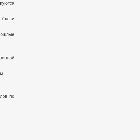
икуются
 блоки
прошлые
венной
м.
лов по