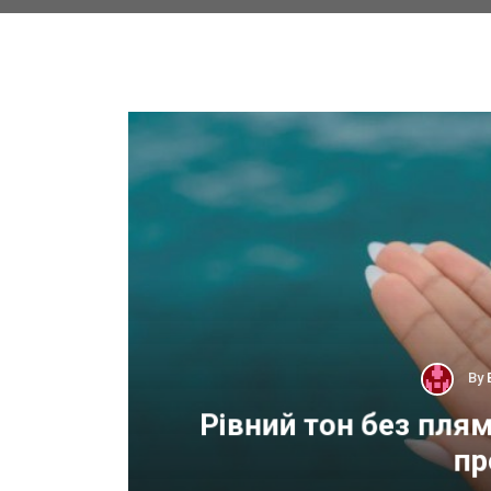
By
 для
Рівний тон без пля
пр