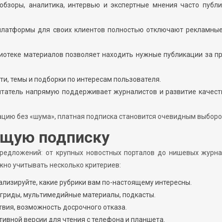
обзоры, аналитика, интервью и экспертные мнения часто публ
 платформы для своих клиентов полностью отключают рекламные
лиотеке материалов позволяет находить нужные публикации за 
и, темы и подборки по интересам пользователя.
итатель напрямую поддерживает журналистов и развитие качест
ацию без «шума», платная подписка становится очевидным выборо
ящую подписку
предложений: от крупных новостных порталов до нишевых журна
ажно учитывать несколько критериев:
ализируйте, какие рубрики вам по-настоящему интересны.
нгриды, мультимедийные материалы, подкасты.
твия, возможность досрочного отказа.
ивной версии для чтения с телефона и планшета.