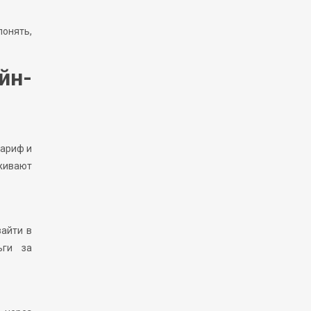
онять,
йн-
тариф и
рживают
зайти в
ьги за