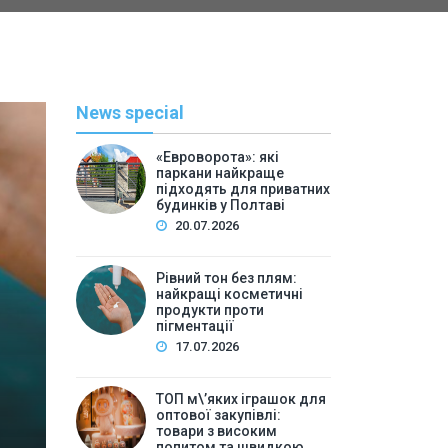
News special
«Евроворота»: які
паркани найкраще
підходять для приватних
будинків у Полтаві
20.07.2026
Рівний тон без плям:
найкращі косметичні
С
продукти проти
пігментації
By
Васильева 
17.07.2026
ТОП м\’яких іграшок для 
ТОП м\’яких іграшок для
високим попитом та
оптової закупівлі:
товари з високим
попитом та швидкою