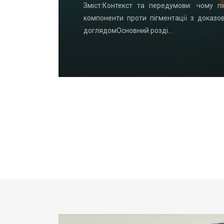
удинку: що
Зміст:Контекст та передумови: чому пі
офнастил —
компоненти проти пігментації з доказо
доглядомОсновний розді…