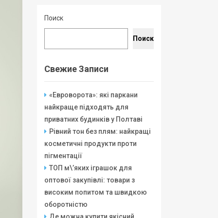
Поиск
Поиск
Свежие Записи
«Евроворота»: які паркани
найкраще підходять для
приватних будинків у Полтаві
Рівний тон без плям: найкращі
косметичні продукти проти
пігментації
ТОП м\’яких іграшок для
оптової закупівлі: товари з
високим попитом та швидкою
оборотністю
Де можна купити якісний