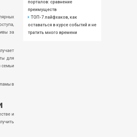
порталов: сравнение
преимуществ
лярных
ТОП-7 лайфхаков, как
оступа,
оставаться в курсе событий и не
хивы за
тратить много времени
лучает
нты для
в семьи
кламы в
и
естве и
лучить