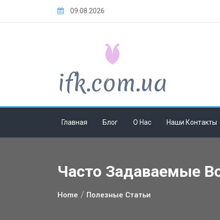
Skip
09.08.2026
to
content
Главная
Блог
О Нас
Наши Контакты
Часто Задаваемые В
Home
Полезные Статьи