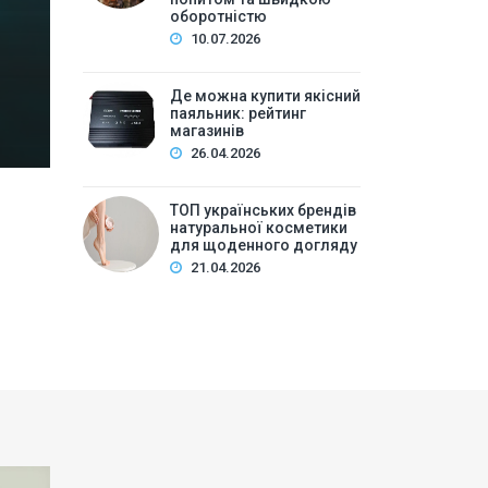
Зміст:Історія попиту на м\’які іграшки: від дефіц
оборотністю
оптової закупівлі у 2026 роціKalibri — лідер за асо
10.07.2026
плюшеві звірі …
Де можна купити якісний
паяльник: рейтинг
магазинів
26.04.2026
ТОП українських брендів
натуральної косметики
для щоденного догляду
21.04.2026