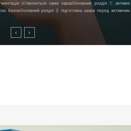
гментація з\’являється саме заразОсновний розділ 1: активні
вою базоюОсновний розділ 2: підготовка шкіри перед активним