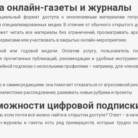
на онлайн-газеты и журналы
ециальный формат доступа к эксклюзивным материалам попу
и специализированных медиа. В отличие от обычного открытого д
жет читать все материалы без ограничений, просматривать ар
ервисами или участвовать в закрытых онлайн-мероприятиях.
ой или годовой модели. Оплатив услугу, пользователь по
ия прочитанных публикаций, рекомендации и удобные инструме
мейной подписки с несколькими профилями – например, для члено
о и самим редакциям: она помогает отказаться от агрессивной ре
налистские расследования, развивать новые рубрики и проекты.
можности цифровой подписк
, если почти всё можно найти в открытом доступе? Ответ – в кач
йн-журналы и газеты есть ряд преимуществ, которые трудно по