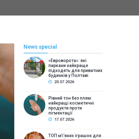
News special
«Евроворота»: які
паркани найкраще
підходять для приватних
будинків у Полтаві
20.07.2026
Рівний тон без плям:
найкращі косметичні
С
продукти проти
пігментації
By
Васильева 
17.07.2026
ТОП м\’яких іграшок для 
ТОП м\’яких іграшок для