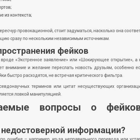
ертов;
 из контекста;
ересчур провокационной, стоит задуматься, насколько она соотве
цию сразу по нескольким независимым источникам.
пространения фейков
к вроде «Экстренное заявление» или «Шокирующее открытие», а
т внимание и желание переслать новость друзьям, особенно е
ки быстро расходятся, не встречая критического фильтра.
севдонаучных терминов или цитат несуществующих организаци
вляется ловкой манипуляцией.
аемые вопросы о фейко
т недостоверной информации?
по ошибке – например, из-за неправильного перевода или уста