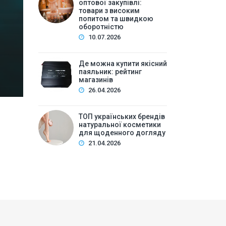
високим попитом та
оптової закупівлі:
товари з високим
попитом та швидкою
Зміст:Історія попиту на м\’які іграшки: від дефіц
оборотністю
оптової закупівлі у 2026 роціKalibri — лідер за асо
10.07.2026
плюшеві звірі …
Де можна купити якісний
паяльник: рейтинг
магазинів
26.04.2026
ТОП українських брендів
натуральної косметики
для щоденного догляду
21.04.2026