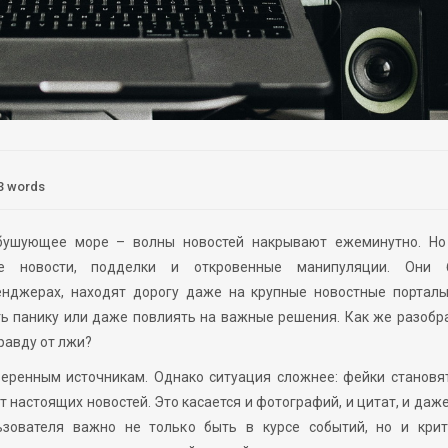
3 words
бушующее море – волны новостей накрывают ежеминутно. Но
е новости, подделки и откровенные манипуляции. Они 
енджерах, находят дорогу даже на крупные новостные порталы
ть панику или даже повлиять на важные решения. Как же разобр
равду от лжи?
веренным источникам. Однако ситуация сложнее: фейки становя
 настоящих новостей. Это касается и фотографий, и цитат, и даж
ьзователя важно не только быть в курсе событий, но и крит