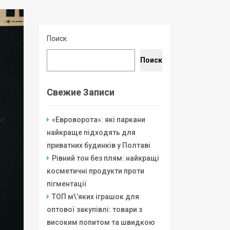
Поиск
Поиск
Свежие Записи
«Евроворота»: які паркани
найкраще підходять для
приватних будинків у Полтаві
Рівний тон без плям: найкращі
косметичні продукти проти
пігментації
ТОП м\’яких іграшок для
оптової закупівлі: товари з
високим попитом та швидкою