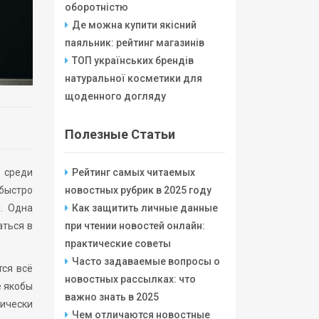
оборотністю
Де можна купити якісний
паяльник: рейтинг магазинів
ТОП українських брендів
натуральної косметики для
щоденного догляду
Полезные Статьи
 среди
Рейтинг самых читаемых
быстро
новостных рубрик в 2025 году
. Одна
Как защитить личные данные
аться в
при чтении новостей онлайн:
практические советы
Часто задаваемые вопросы о
тся всё
новостных рассылках: что
е якобы
важно знать в 2025
ически
Чем отличаются новостные