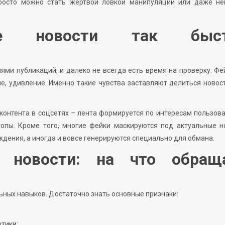
росто можно стать жертвой ловкой манипуляции или даже не
ые новости так быст
ями публикаций, и далеко не всегда есть время на проверку. Ф
ие, удивление. Именно такие чувства заставляют делиться новос
контента в соцсетях – лента формируется по интересам пользова
опы. Кроме того, многие фейки маскируются под актуальные но
дения, а иногда и вовсе генерируются специально для обмана.
й новости: на что обращ
ных навыков. Достаточно знать основные признаки:
тики;