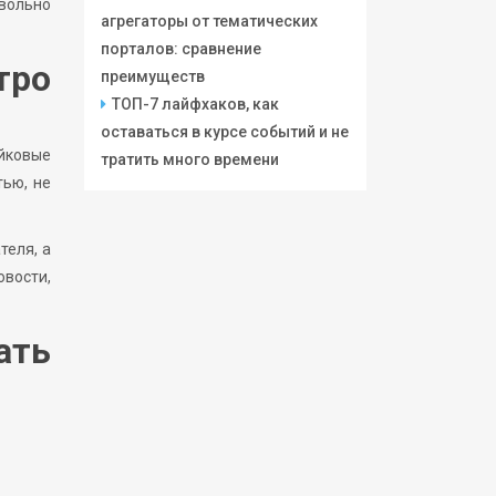
вольно
агрегаторы от тематических
порталов: сравнение
ро
преимуществ
ТОП-7 лайфхаков, как
оставаться в курсе событий и не
ейковые
тратить много времени
тью, не
теля, а
вости,
ать