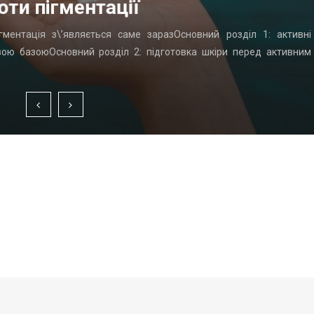
оти пігментації
гментація з\’являється саме заразОсновний розділ 1: активні
вою базоюОсновний розділ 2: підготовка шкіри перед активним