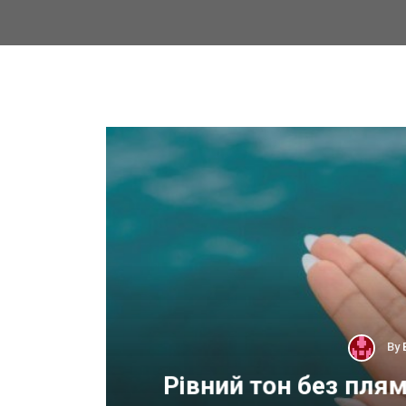
By
 для
Рівний тон без пля