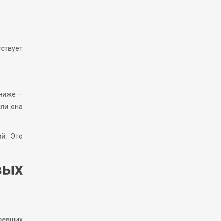
тствует
 ниже –
сли она
й. Это
вых
ревших