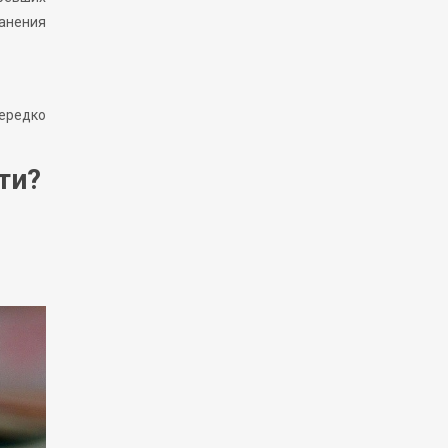
ранения
Нередко
ти?