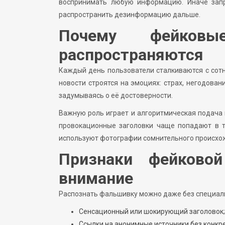
воспринимать любую информацию. Иначе зап
распространить дезинформацию дальше.
Почему фейков
распространяются
Каждый день пользователи сталкиваются с сотн
новости строятся на эмоциях: страх, негодован
задумываясь о её достоверности.
Важную роль играет и алгоритмическая подача 
провокационные заголовки чаще попадают в т
используют фотографии сомнительного происхож
Признаки фейково
внимание
Распознать фальшивку можно даже без специаль
Сенсационный или шокирующий заголовок;
Ссылки на анонимные источники без конкре