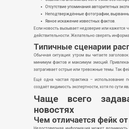
Отсутствие упоминания авторитетных эксп
Неподтверждённые фотографии, вырванные
Явное искажение известных фактов.
Если новость вызывает недоверие или кажется ч
действительности. Желательно сверять информа
Типичные сценарии рас
Обычная ситуация: утром вы читаете заголово
минимум фактов и максимум эмоций. Привлекае
затрагивает острые или тревожные темы. Так фей
Ещё одна частая практика – использование п
создаёт видимость экспертности, хотя по сути я
Чаще всего задав
новостях
Чем отличается фейк о
Недостоверная информация может возникнуть 