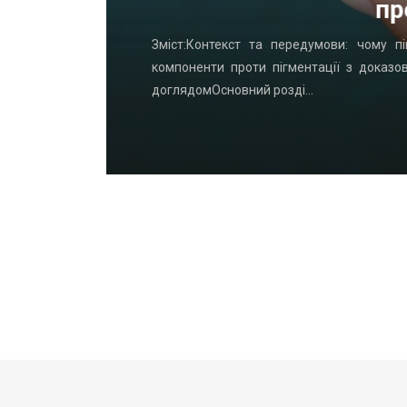
пр
удинку: що
Зміст:Контекст та передумови: чому пі
офнастил —
компоненти проти пігментації з доказо
доглядомОсновний розді…